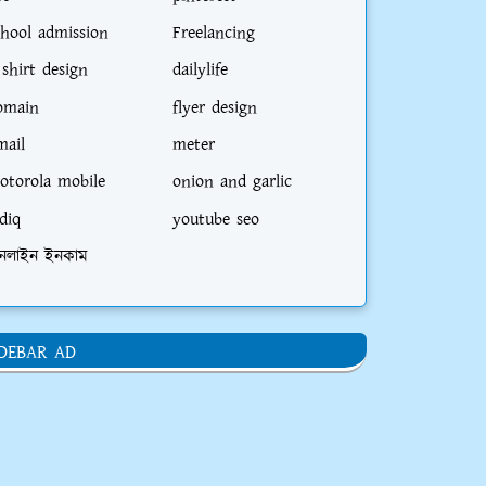
chool admission
Freelancing
 shirt design
dailylife
omain
flyer design
mail
meter
otorola mobile
onion and garlic
diq
youtube seo
নলাইন ইনকাম
IDEBAR AD