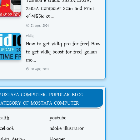
Toshiba e studio 2523A,2303A,
2303A Computer Scan and Print
কম্পিউটার থে...
21 Apr, 2024
vidiq
How to get vidIq pro for free| How
to get vidiq boost for free| golam
mo...
20 Apr, 2024
MOSTAFA COMPUTER. POPULAR BLOG
CATEGORY OF MOSTAFA COMPUTER
ealth
youtube
acebook
adobe illustrator
-shirt design
blogger