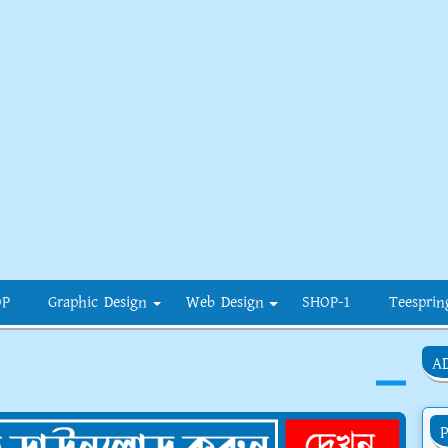
OP
Graphic Design
Web Design
SHOP-1
Teesprin
A