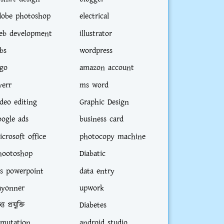
dobe photoshop
electrical
eb development
illustrator
bs
wordpress
ogo
amazon account
verr
ms word
ideo editing
Graphic Design
oogle ads
business card
icrosoft office
photocopy machine
hootoshop
Diabatic
s powerpoint
data entry
ayonner
upwork
্য প্রযুক্তি
Diabetes
-mutation
android studio