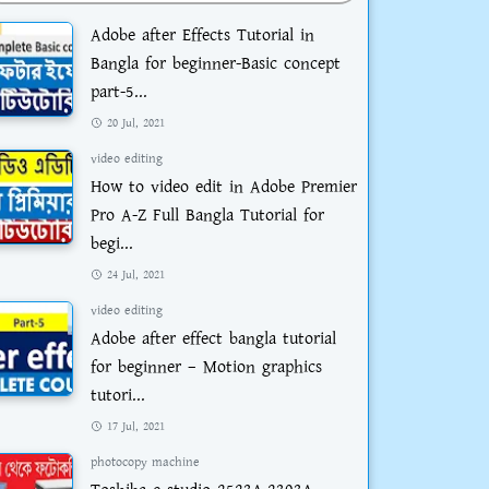
Adobe after Effects Tutorial in
Bangla for beginner-Basic concept
part-5...
20 Jul, 2021
video editing
How to video edit in Adobe Premier
Pro A-Z Full Bangla Tutorial for
begi...
24 Jul, 2021
video editing
Adobe after effect bangla tutorial
for beginner – Motion graphics
tutori...
17 Jul, 2021
photocopy machine