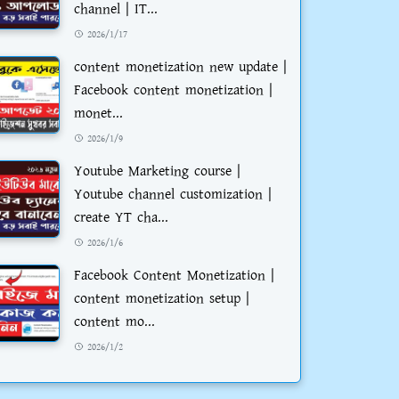
channel | IT...
2026/1/17
content monetization new update |
Facebook content monetization |
monet...
2026/1/9
Youtube Marketing course |
Youtube channel customization |
create YT cha...
2026/1/6
Facebook Content Monetization |
content monetization setup |
content mo...
2026/1/2