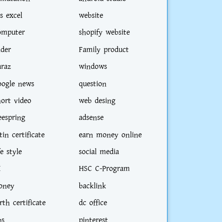
s excel
website
omputer
shopify website
ider
Family product
araz
windows
oogle news
question
hort video
web desing
eespring
adsense
tin certificate
earn money online
fe style
social media
I
HSC C-Program
oney
backlink
rth certificate
dc office
bs
pinterest