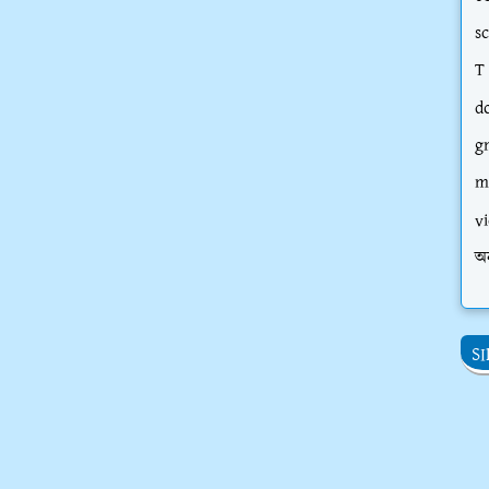
s
T
d
g
m
vi
অ
S