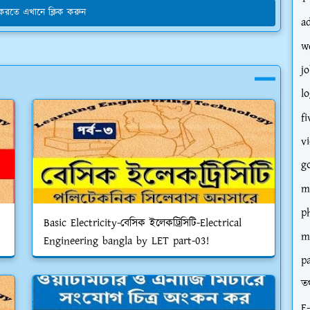
য করতে এখানে ক্লিক করুন
a
w
jo
l
fi
v
g
m
p
Basic Electricity-বেসিক ইলেকট্রিসিটি-Electrical
m
Engineering bangla by LET part-03!
p
তথ
E