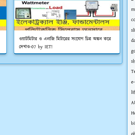
m
c
sl
ওয়াটমিটার ও এনাজি মিটারের সংযোগ চিত্র অঙ্কন করে
d
দেখাও-07 by IET!
g
s
T
e-
li
A
H
bi
o