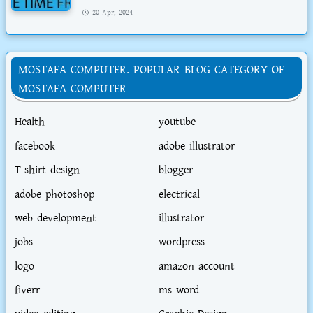
20 Apr, 2024
MOSTAFA COMPUTER. POPULAR BLOG CATEGORY OF
MOSTAFA COMPUTER
Health
youtube
facebook
adobe illustrator
T-shirt design
blogger
adobe photoshop
electrical
web development
illustrator
jobs
wordpress
logo
amazon account
fiverr
ms word