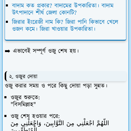
বাদাম কত প্রকার? বাদামের উপকারিতা। বাদাম
উৎপাদানে শীর্ষ জেলা কোনটি?
জিরার ইংরেজী নাম কি? জিরা পানি কিভাবে খেলে
ওজন কমে। জিরা খাওয়ার উপকারিতা।
➡️ এভাবেই সম্পূর্ণ ওজু শেষ হয়।
২. ওজুর দোয়া
ওজু করার সময় ও পরে কিছু দোয়া পড়া সুন্নত।
ওজুর শুরুতে:
"বিসমিল্লাহ"
ওজু শেষ হওয়ার পরে:
اللّهُمَّ اجْعَلْنِي مِنَ التَّوَّابِينَ، وَاجْعَلْنِي مِنَ
الْمُتَطَهِّرِينَ