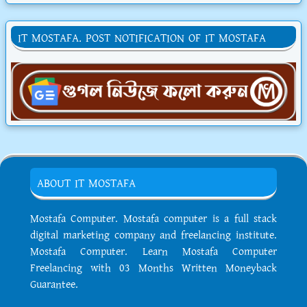
IT MOSTAFA. POST NOTIFICATION OF IT MOSTAFA
ABOUT IT MOSTAFA
Mostafa Computer. Mostafa computer is a full stack
digital marketing company and freelancing institute.
Mostafa Computer. Learn Mostafa Computer
Freelancing with 03 Months Written Moneyback
Guarantee.