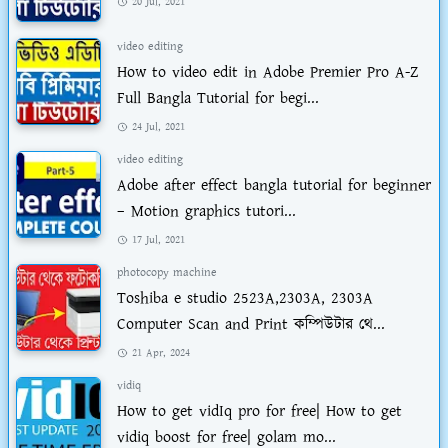
20 Jul, 2021
video editing
How to video edit in Adobe Premier Pro A-Z
Full Bangla Tutorial for begi...
24 Jul, 2021
video editing
Adobe after effect bangla tutorial for beginner
– Motion graphics tutori...
17 Jul, 2021
photocopy machine
Toshiba e studio 2523A,2303A, 2303A
Computer Scan and Print কম্পিউটার থে...
21 Apr, 2024
vidiq
How to get vidIq pro for free| How to get
vidiq boost for free| golam mo...