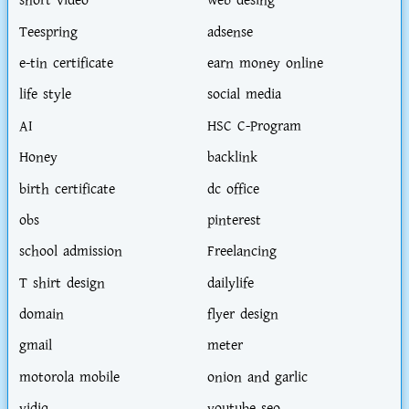
short video
web desing
Teespring
adsense
e-tin certificate
earn money online
life style
social media
AI
HSC C-Program
Honey
backlink
birth certificate
dc office
obs
pinterest
school admission
Freelancing
T shirt design
dailylife
domain
flyer design
gmail
meter
motorola mobile
onion and garlic