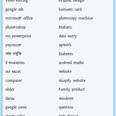
video editing
Graphic Design
google ads
business card
microsoft office
photocopy machine
phootoshop
Diabatic
ms powerpoint
data entry
payonner
upwork
তথ্য প্রযুক্তি
Diabetes
E-mutation
android studio
ms excel
website
computer
shopify website
slider
Family product
daraz
windows
google news
question