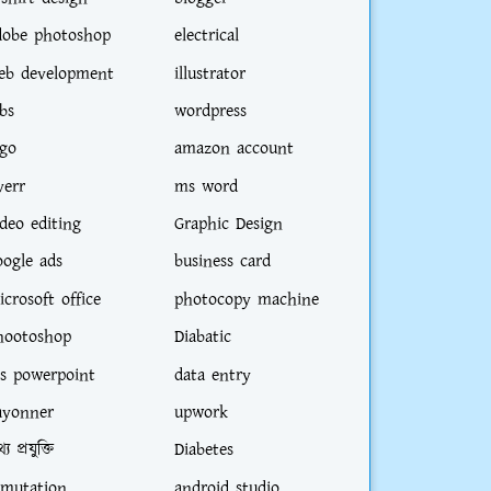
dobe photoshop
electrical
eb development
illustrator
bs
wordpress
ogo
amazon account
verr
ms word
ideo editing
Graphic Design
oogle ads
business card
icrosoft office
photocopy machine
hootoshop
Diabatic
s powerpoint
data entry
ayonner
upwork
্য প্রযুক্তি
Diabetes
-mutation
android studio