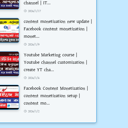
channel | IT...
2026/1/17
content monetization new update |
Facebook content monetization |
monet...
2026/1/9
Youtube Marketing course |
Youtube channel customization |
create YT cha...
2026/1/6
Facebook Content Monetization |
content monetization setup |
content mo...
2026/1/2