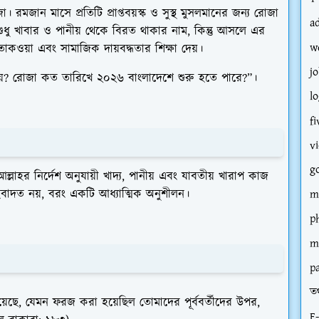
। রমজান মাসে প্রতিটি প্রাপ্তবয়স্ক ও সুস্থ মুসলমানের জন্য রোজা
a
ু খাবার ও পানীয় থেকে বিরত থাকার নাম, কিন্তু আসলে এর
w
য, তাকওয়া এবং সামাজিক দায়বদ্ধতার শিক্ষা দেয়।
jo
য়? রোজা কত তারিখে ২০২৬ বাংলাদেশে শুরু হতে পারে?”
।
l
fi
v
g
ত আল্লাহর নির্দেশ অনুযায়ী খাদ্য, পানীয় এবং যাবতীয় খারাপ কাজ
ইবাদত নয়, বরং একটি আধ্যাত্মিক অনুশীলন।
m
p
m
p
তথ
ে, যেমন ফরজ করা হয়েছিল তোমাদের পূর্ববর্তীদের উপর,
E