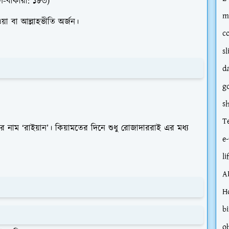
ল-বাকারা: ১৮৩)
m
য়া বা আল্লাহভীতি অর্জন।
c
sl
d
g
s
T
র নাম ‘রাইয়ান’। কিয়ামতের দিনে শুধু রোজাদাররাই এর মধ্য
e-
li
A
H
bi
o