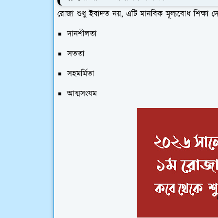
রোজা শুধু ইবাদত নয়, এটি মানবিক মূল্যবোধ শিক্ষা 
দানশীলতা
সততা
সহমর্মিতা
আত্মসংযম