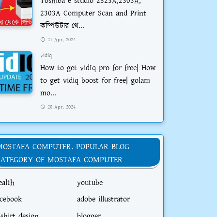
Toshiba e studio 2523A,2303A,
2303A Computer Scan and Print
কম্পিউটার থে...
21 Apr, 2024
vidiq
How to get vidIq pro for free| How
to get vidiq boost for free| golam
mo...
20 Apr, 2024
MOSTAFA COMPUTER. POPULAR BLOG
CATEGORY OF MOSTAFA COMPUTER
ealth
youtube
acebook
adobe illustrator
-shirt design
blogger