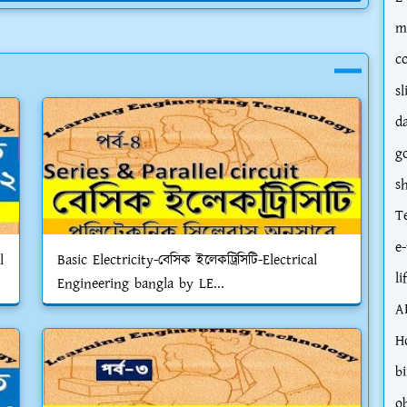
m
c
sl
d
g
s
T
e-
l
Basic Electricity-বেসিক ইলেকট্রিসিটি-Electrical
li
Engineering bangla by LE...
A
H
bi
o