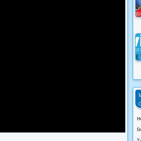
H
f
T