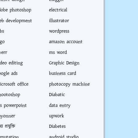
dobe photoshop
electrical
eb development
illustrator
bs
wordpress
ogo
amazon account
verr
ms word
ideo editing
Graphic Design
oogle ads
business card
icrosoft office
photocopy machine
hootoshop
Diabatic
s powerpoint
data entry
ayonner
upwork
্য প্রযুক্তি
Diabetes
-mutation
android studio