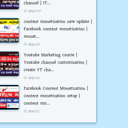
channel | IT...
2026/1/17
content monetization new update |
Facebook content monetization |
monet...
2026/1/9
Youtube Marketing course |
Youtube channel customization |
create YT cha...
2026/1/6
Facebook Content Monetization |
content monetization setup |
content mo...
2026/1/2