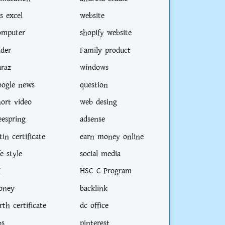
s excel
website
omputer
shopify website
ider
Family product
araz
windows
oogle news
question
hort video
web desing
eespring
adsense
tin certificate
earn money online
fe style
social media
I
HSC C-Program
oney
backlink
rth certificate
dc office
bs
pinterest