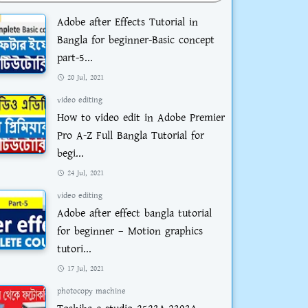
Adobe after Effects Tutorial in
Bangla for beginner-Basic concept
part-5...
20 Jul, 2021
video editing
How to video edit in Adobe Premier
Pro A-Z Full Bangla Tutorial for
begi...
24 Jul, 2021
video editing
Adobe after effect bangla tutorial
for beginner – Motion graphics
tutori...
17 Jul, 2021
photocopy machine