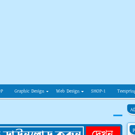
OP
Graphic Design
Web Design
SHOP-1
Teesprin
A