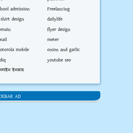
chool admission
Freelancing
 shirt design
dailylife
omain
flyer design
mail
meter
otorola mobile
onion and garlic
diq
youtube seo
নলাইন ইনকাম
IDEBAR AD