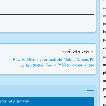
a
w
jo
l
fi
v
পরবর্তী পোস্ট দেখুন
g
How to Mirror your android Mobile Screen/PC
m
by IET-মোবাইল স্ক্রিন কম্পিউটারে ব্যবহার করবেন
p
m
p
তথ
য করতে এখানে ক্লিক করুন
E